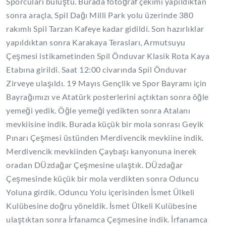
Sporcuları buluştu. Burada fotoğraf çekimi yapıldıktan
sonra araçla, Spil Dağı Milli Park yolu üzerinde 380
rakımlı Spil Tarzan Kafeye kadar gidildi. Son hazırlıklar
yapıldıktan sonra Karakaya Terasları, Armutsuyu
Çeşmesi istikametinden Spil Önduvar Klasik Rota Kaya
Etabına girildi. Saat 12:00 civarında Spil Önduvar
Zirveye ulaşıldı.
19 Mayıs Gençlik ve Spor Bayramı için
Bayrağımızı ve Atatürk posterlerini açtıktan sonra öğle
yemeği yedik. Öğle yemeği yedikten sonra Atalanı
mevkiisine indik. Burada küçük bir mola sonrası Geyik
Pınarı Çeşmesi üstünden Merdivencik mevkiine indik.
Merdivencik mevkiinden Çaybaşı kanyonuna inerek
oradan DÜzdağar Çeşmesine ulaştık. DÜzdağar
Çeşmesinde küçük bir mola verdikten sonra Oduncu
Yoluna girdik. Oduncu Yolu içerisinden İsmet Ülkeli
Kulübesine doğru yöneldik. İsmet Ülkeli Kulübesine
ulaştıktan sonra İrfanamca Çeşmesine indik. İrfanamca