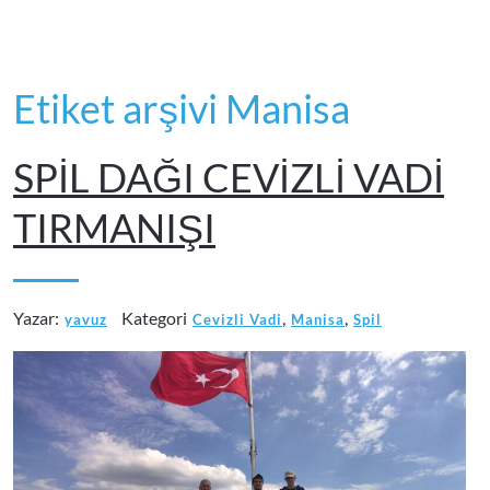
Etiket arşivi Manisa
SPİL DAĞI CEVİZLİ VADİ
TIRMANIŞI
Yazar:
Kategori
,
,
yavuz
Cevizli Vadi
Manisa
Spil