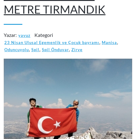
METRE TIRMANDIK
Yazar:
Kategori
yavuz
,
,
23 Nisan Ulusal Egemenlik ve Çocuk bayramı
Manisa
,
,
,
Oduncuyolu
Spil
Spil Önduvar
Zirve