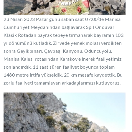
23 Nisan 2023 Pazar günü sabah saat 07:00’de Manisa
Cumhuriyet Meydanından başlayarak Spil Önduvar
Klasik Rotadan bayrak tepeye tırmanarak bayramın 103.
yıldönümünü kutladık. Zirvede yemek molası verdikten
sonra Geyikpınarı, Çaybaşı Kanyonu, Oduncuyolu,
Manisa Kalesi rotasından Karaköy’e inerek faaliyetimizi
sonlandırdık. 11 saat süren faaliyet boyunca toplam
1480 metre irtifa yükseldik. 20 km mesafe kaydettik. Bu
zorlu faaliyeti tamamlayan arkadaşlarımızı kutluyoruz.