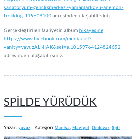
sanatoryum-genclikmerkezi-yamanlarkoyu-anemon-
trekking-119609100
adresinden ulaşabilirsiniz.
Gerçekleştirilen faaliyetin albüm
hikayesine
https://www.facebook.com/media/set?
vanity=yavuzALNIAK&set=a.10159764124824652
adresinden ulaşabilirsiniz.
SPİLDE YÜRÜDÜK
Yazar:
Kategori
,
,
,
yavuz
Manisa
Mavigöl
Önduvar
Spil