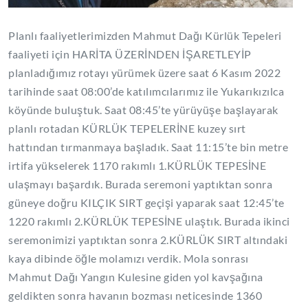
Planlı faaliyetlerimizden Mahmut Dağı Kürlük Tepeleri
faaliyeti için HARİTA ÜZERİNDEN İŞARETLEYİP
planladığımız rotayı yürümek üzere saat 6 Kasım 2022
tarihinde saat 08:00’de katılımcılarımız ile Yukarıkızılca
köyünde buluştuk. Saat 08:45’te yürüyüşe başlayarak
planlı rotadan KÜRLÜK TEPELERİNE kuzey sırt
hattından tırmanmaya başladık. Saat 11:15’te bin metre
irtifa yükselerek 1170 rakımlı 1.KÜRLÜK TEPESİNE
ulaşmayı başardık. Burada seremoni yaptıktan sonra
güneye doğru KILÇIK SIRT geçişi yaparak saat 12:45’te
1220 rakımlı 2.KÜRLÜK TEPESİNE ulaştık. Burada ikinci
seremonimizi yaptıktan sonra 2.KÜRLÜK SIRT altındaki
kaya dibinde öğle molamızı verdik. Mola sonrası
Mahmut Dağı Yangın Kulesine giden yol kavşağına
geldikten sonra havanın bozması neticesinde 1360