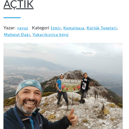
AÇTIK
Yazar:
Kategori
,
,
,
yavuz
İzmir
Kemalpaşa
Kürlük Tepeleri
,
Mahmut Dağı
Yukarıkızılca köyü