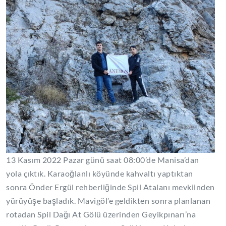
13 Kasım 2022 Pazar günü saat 08:00’de Manisa’dan
yola çıktık. Karaoğlanlı köyünde kahvaltı yaptıktan
sonra Önder Ergül rehberliğinde Spil Atalanı mevkiinden
yürüyüşe başladık. Mavigöl’e geldikten sonra planlanan
rotadan Spil Dağı At Gölü üzerinden Geyikpınarı’na