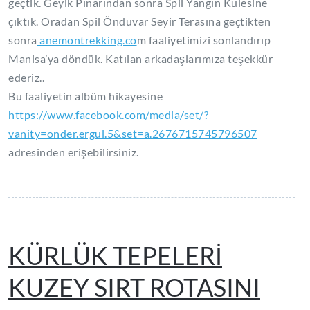
geçtik. Geyik Pınarından sonra Spil Yangın Kulesine
çıktık. Oradan Spil Önduvar Seyir Terasına geçtikten
sonra
anemontrekking.co
m faaliyetimizi sonlandırıp
Manisa’ya döndük. Katılan arkadaşlarımıza teşekkür
ederiz..
Bu faaliyetin albüm hikayesine
https://www.facebook.com/media/set/?
vanity=onder.ergul.5&set=a.2676715745796507
adresinden erişebilirsiniz.
KÜRLÜK TEPELERİ
KUZEY SIRT ROTASINI