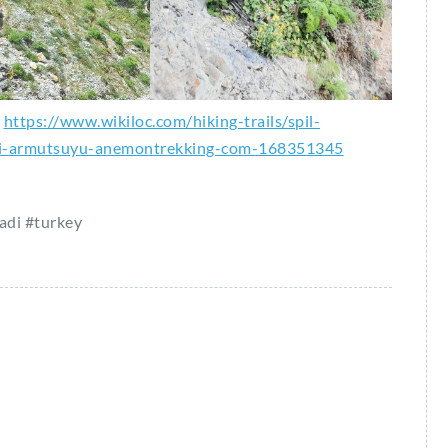
a
https://www.wikiloc.com/hiking-trails/spil-
keli-armutsuyu-anemontrekking-com-168351345
adi #turkey