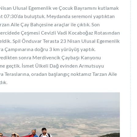
 Nisan Ulusal Egemenlik ve Çocuk Bayramını kutlamak
t 07:30’da buluştuk. Meydanda seremoni yaptıktan
rzan Aile Çay Bahçesine araçlar ile çıktık. Son
ekercidede Çeşmesi Cevizli Vadi Kocaboğaz Rotasından
seldik. Spil Önduvar Terasta 23 Nisan Ulusal Egemenlik
nra Çampınarına doğru 3 km yürüyüş yaptık.
yedikten sonra Merdivencik Çaybaşı Kanyonu
ne geçtik. İsmet Ülkeli Dağ evinden Armutsuyu
 Teraslarına, oradan başlangıç noktamız Tarzan Aile
dık.