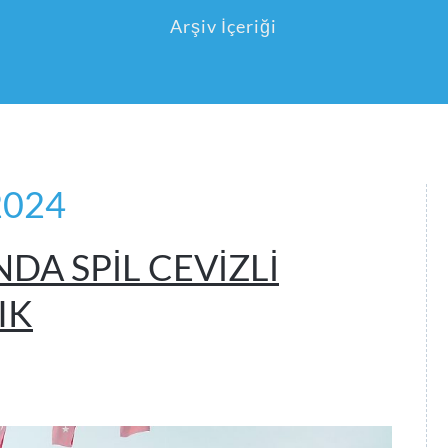
Arşiv İçeriği
 2024
DA SPİL CEVİZLİ
IK