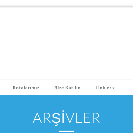
Rotalarımız
Bize Katılın
Linkler
ARŞİVLER