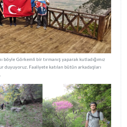
 böyle Görkemli bir tırmanış yaparak kutladığımız
r duyuyoruz. Faaliyete katılan bütün arkadaşları
.