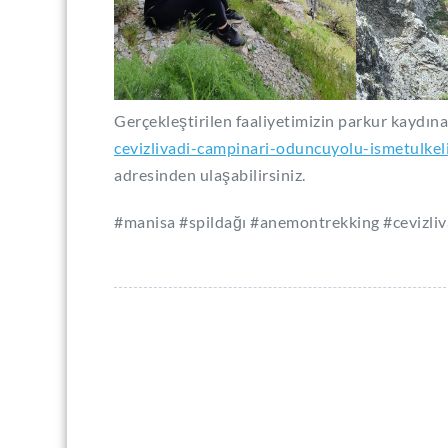
Gerçekleştirilen faaliyetimizin parkur kaydın
cevizlivadi-campinari-oduncuyolu-ismetul
adresinden ulaşabilirsiniz.
#manisa #spildağı #anemontrekking #cevizliv