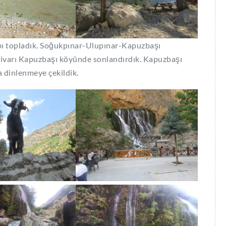
ı topladık. Soğukpınar-Ulupınar-Kapuzbaşı
civarı Kapuzbaşı köyünde sonlandırdık. Kapuzbaşı
a dinlenmeye çekildik.