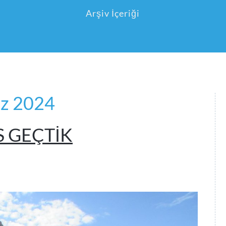
Arşiv İçeriği
uz 2024
 GEÇTİK