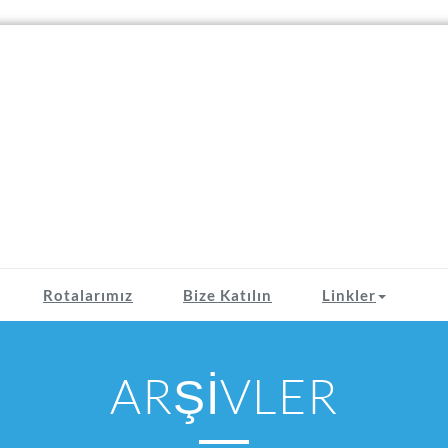
Rotalarımız
Bize Katılın
Linkler
ARŞİVLER