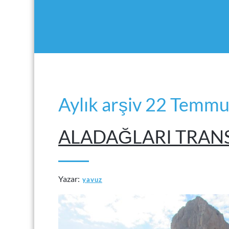
Aylık arşiv 22 Temm
ALADAĞLARI TRANS
Yazar:
yavuz