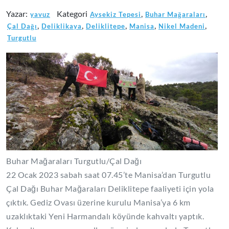
Yazar:
Kategori
,
,
yavuz
Aysekiz Tepesi
Buhar Mağaraları
,
,
,
,
,
Çal Dağı
Deliklikaya
Deliklitepe
Manisa
Nikel Madeni
Turgutlu
Buhar Mağaraları Turgutlu/Çal Dağı
22 Ocak 2023 sabah saat 07.45’te Manisa’dan Turgutlu
Çal Dağı Buhar Mağaraları Deliklitepe faaliyeti için yola
çıktık. Gediz Ovası üzerine kurulu Manisa’ya 6 km
uzaklıktaki Yeni Harmandalı köyünde kahvaltı yaptık.