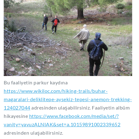
Bu faaliyetin parkur kaydına
https://www.wikiloc.com/hiking-trails/buhar-
magaralari-deliklitepe-aysekiz-tepesi-anemon-trekking-
124027044
adresinden ulaşabilirsiniz. Faaliyetin albüm
hikayesine
https://www.facebook.com/media/set/?
vanity=yavuzALNIAK&set=a.10159891002339652
adresinden ulaşabilirsiniz.