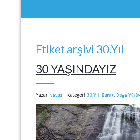
Etiket arşivi 30.Yıl
30 YAŞINDAYIZ
Yazar:
Kategori
,
,
yavuz
30.Yıl
Bursa
Doğa Yürü