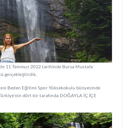
de 11 Temmuz 2022 tarihinde Bursa Mustafa
 gerçekleştirdik.
tesi Beden Eğitimi Spor Yüksekokulu bünyesinde
r Türkiye’nin dört bir tarafında DOĞAYLA İÇ İÇE