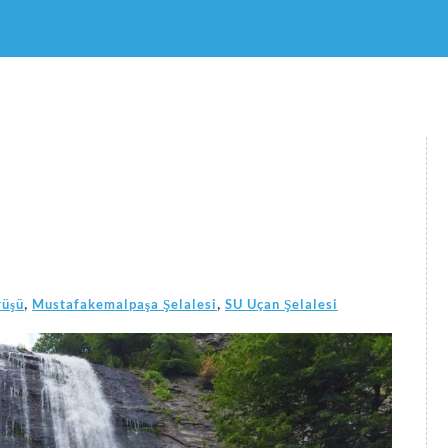
,
,
yüşü
Mustafakemalpaşa Şelalesi
SU Uçan Şelalesi