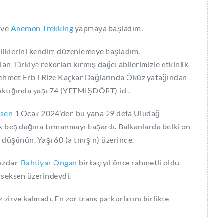
 ve
Anemon Trekking
yapmaya başladım.
liklerini kendim düzenlemeye başladım.
an Türkiye rekorları kırmış dağcı abilerimizle etkinlik
ehmet Erbil Rize Kaçkar Dağlarında Öküz yatağından
çıktığında yaşı 74 (YETMİŞDÖRT) idi.
Esen
1 Ocak 2024’den bu yana 29 defa Uludağ
ek beş dağına tırmanmayı başardı. Balkanlarda belki on
 düşünün. Yaşı 60 (altmışın) üzerinde.
mızdan
Bahtiyar Ongan
birkaç yıl önce rahmetli oldu
 seksen üzerindeydi.
 zirve kalmadı. En zor trans parkurlarını birlikte