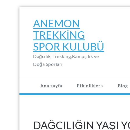
Skip
to
ANEMON
content
TREKKING
SPOR KULUBÜ
Dağcılık, Trekking,Kampçılık ve
Doğa Sporları
Ana sayfa
Etkinlikler
Blog
DAĞCILIĞIN YAŞI 