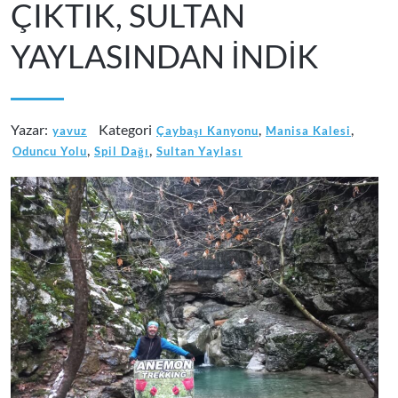
ÇIKTIK, SULTAN
YAYLASINDAN İNDİK
Yazar:
Kategori
,
,
yavuz
Çaybaşı Kanyonu
Manisa Kalesi
,
,
Oduncu Yolu
Spil Dağı
Sultan Yaylası