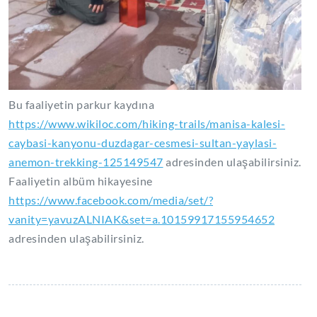
Bu faaliyetin parkur kaydına
https://www.wikiloc.com/hiking-trails/manisa-kalesi-
caybasi-kanyonu-duzdagar-cesmesi-sultan-yaylasi-
anemon-trekking-125149547
adresinden ulaşabilirsiniz.
Faaliyetin albüm hikayesine
https://www.facebook.com/media/set/?
vanity=yavuzALNIAK&set=a.10159917155954652
adresinden ulaşabilirsiniz.